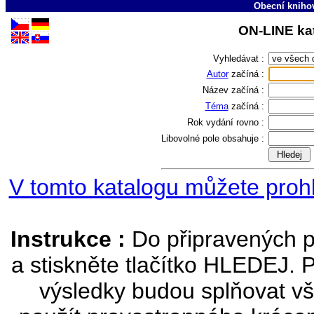
Obecní kniho
ON-LINE kat
Vyhledávat :
Autor
začíná :
Název
začíná :
Téma
začíná :
Rok vydání
rovno :
Libovolné pole
obsahuje :
V tomto katalogu můžete prohl
Instrukce :
Do připravených p
a stiskněte tlačítko HLEDEJ. 
výsledky budou splňovat vš